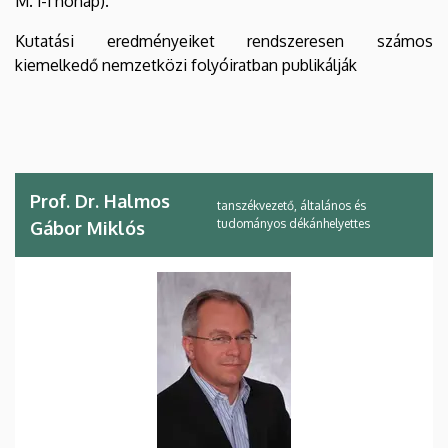
M. 1-1 hónap).
Kutatási eredményeiket rendszeresen számos
kiemelkedő nemzetközi folyóiratban publikálják
Prof. Dr. Halmos
tanszékvezető, általános és
tudományos dékánhelyettes
Gábor Miklós