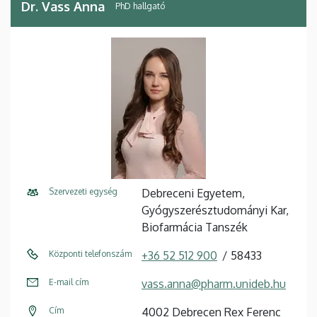
Dr. Vass Anna
PhD hallgató
Szervezeti egység
Debreceni Egyetem,
Gyógyszerésztudományi Kar,
Biofarmácia Tanszék
Központi telefonszám
+36 52 512 900
58433
E-mail cím
vass.anna@pharm.unideb.hu
Cím
4002 Debrecen Rex Ferenc