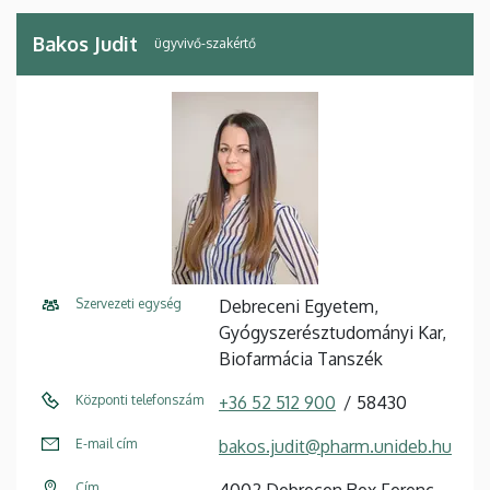
Bakos Judit
ügyvivő-szakértő
Szervezeti egység
Debreceni Egyetem,
Gyógyszerésztudományi Kar,
Biofarmácia Tanszék
Központi telefonszám
+36 52 512 900
58430
E-mail cím
bakos.judit@pharm.unideb.hu
Cím
4002 Debrecen Rex Ferenc