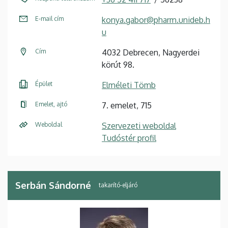
E-mail cím
konya.gabor@pharm.unideb.h
u
Cím
4032 Debrecen, Nagyerdei
körút 98.
Épület
Elméleti Tömb
Emelet, ajtó
7. emelet, 715
Weboldal
Szervezeti weboldal
Tudóstér profil
Serbán Sándorné
takarító-eljáró