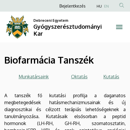
Biofarmácia
Ugrás
Anonim
Bejelentkezés
HU
EN
a
Felhasználói
Tanszék
tartalomra
Debreceni Egyetem
fiók
Gyógyszerésztudományi
|
menüje
Kar
Gyógyszerésztudományi
Kar
Biofarmácia Tanszék
Munkatársaink
Oktatás
Kutatás
A tanszék fő kutatási profilja a daganatos
megbetegedések hatásmechanizmusainak és új
diagnosztikai és célzott terápiás lehetőségeknek a
tanulmányozása. Kutatásaik elsősorban a peptid
hormonok (LH-RH, GH-RH, szomatosztatin,