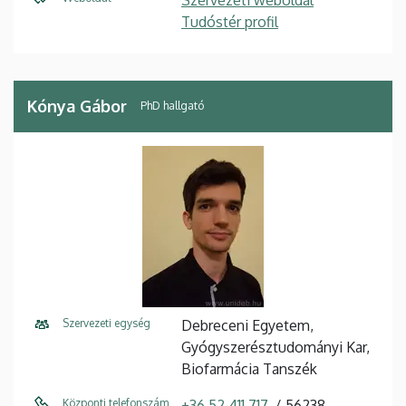
Tudóstér profil
Kónya Gábor
PhD hallgató
Szervezeti egység
Debreceni Egyetem,
Gyógyszerésztudományi Kar,
Biofarmácia Tanszék
Központi telefonszám
+36 52 411 717
56238