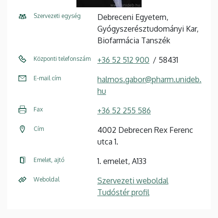
Szervezeti egység
Debreceni Egyetem,
Gyógyszerésztudományi Kar,
Biofarmácia Tanszék
Központi telefonszám
+36 52 512 900
58431
E-mail cím
halmos.gabor@pharm.unideb.
hu
Fax
+36 52 255 586
Cím
4002 Debrecen Rex Ferenc
utca 1.
Emelet, ajtó
1. emelet, A133
Weboldal
Szervezeti weboldal
Tudóstér profil