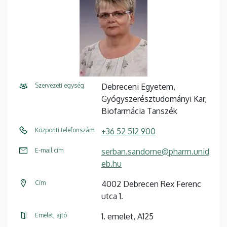
Szervezeti egység
Debreceni Egyetem,
Gyógyszerésztudományi Kar,
Biofarmácia Tanszék
Központi telefonszám
+36 52 512 900
E-mail cím
serban.sandorne@pharm.unid
eb.hu
Cím
4002 Debrecen Rex Ferenc
utca 1.
Emelet, ajtó
1. emelet, A125