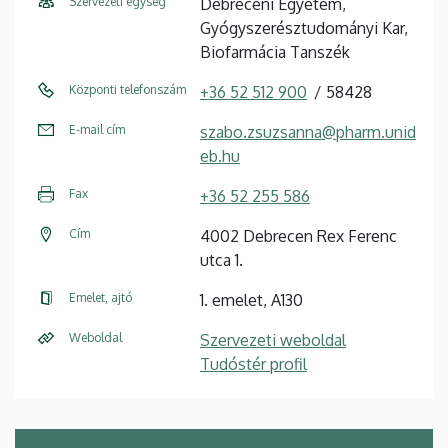
Szervezeti egység
Debreceni Egyetem,
Gyógyszerésztudományi Kar,
Biofarmácia Tanszék
Központi telefonszám
+36 52 512 900
58428
E-mail cím
szabo.zsuzsanna@pharm.unid
eb.hu
Fax
+36 52 255 586
Cím
4002 Debrecen Rex Ferenc
utca 1.
Emelet, ajtó
1. emelet, A130
Weboldal
Szervezeti weboldal
Tudóstér profil