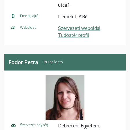
utca 1.
Emelet, ajtó
1. emelet, A136
Weboldal
Szervezeti weboldal
Tudóstér profil
Fodor Petra
PhD hallgató
Szervezeti egység
Debreceni Egyetem,