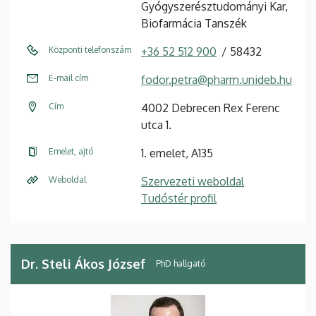
Gyógyszerésztudományi Kar,
Biofarmácia Tanszék
Központi telefonszám
+36 52 512 900
58432
E-mail cím
fodor.petra@pharm.unideb.hu
Cím
4002 Debrecen Rex Ferenc
utca 1.
Emelet, ajtó
1. emelet, A135
Weboldal
Szervezeti weboldal
Tudóstér profil
Dr. Steli Ákos József
PhD hallgató