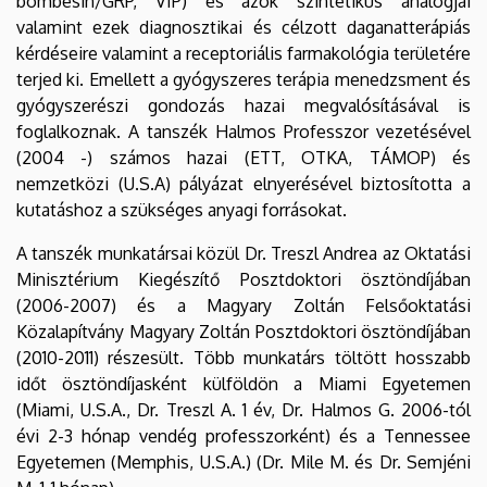
bombesin/GRP, VIP) és azok szintetikus analógjai
valamint ezek diagnosztikai és célzott daganatterápiás
kérdéseire valamint a receptoriális farmakológia területére
terjed ki. Emellett a gyógyszeres terápia menedzsment és
gyógyszerészi gondozás hazai megvalósításával is
foglalkoznak. A tanszék Halmos Professzor vezetésével
(2004 -) számos hazai (ETT, OTKA, TÁMOP) és
nemzetközi (U.S.A) pályázat elnyerésével biztosította a
kutatáshoz a szükséges anyagi forrásokat.
A tanszék munkatársai közül Dr. Treszl Andrea az Oktatási
Minisztérium Kiegészítő Posztdoktori ösztöndíjában
(2006-2007) és a Magyary Zoltán Felsőoktatási
Közalapítvány Magyary Zoltán Posztdoktori ösztöndíjában
(2010-2011) részesült. Több munkatárs töltött hosszabb
időt ösztöndíjasként külföldön a Miami Egyetemen
(Miami, U.S.A., Dr. Treszl A. 1 év, Dr. Halmos G. 2006-tól
évi 2-3 hónap vendég professzorként) és a Tennessee
Egyetemen (Memphis, U.S.A.) (Dr. Mile M. és Dr. Semjéni