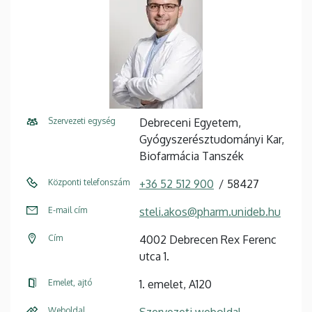
Szervezeti egység
Debreceni Egyetem,
Gyógyszerésztudományi Kar,
Biofarmácia Tanszék
Központi telefonszám
+36 52 512 900
58427
E-mail cím
steli.akos@pharm.unideb.hu
Cím
4002 Debrecen Rex Ferenc
utca 1.
Emelet, ajtó
1. emelet, A120
Weboldal
Szervezeti weboldal