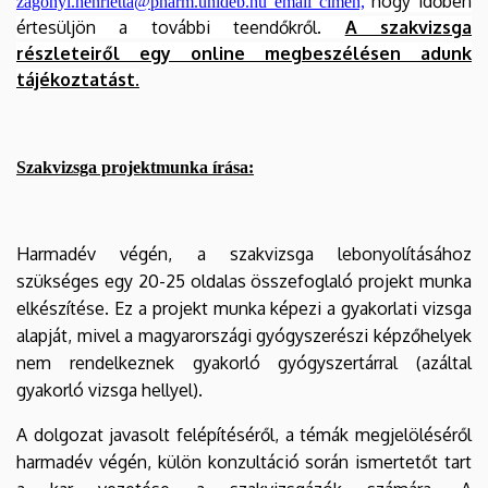
hogy időben
zagonyi.henrietta@pharm.unideb.hu
email címen,
értesüljön a további teendőkről.
A szakvizsga
részleteiről egy online megbeszélésen adunk
tájékoztatást.
Szakvizsga projektmunka írása:
Harmadév végén, a szakvizsga lebonyolításához
szükséges egy 20-25 oldalas összefoglaló projekt munka
elkészítése. Ez a projekt munka képezi a gyakorlati vizsga
alapját, mivel a magyarországi gyógyszerészi képzőhelyek
nem rendelkeznek gyakorló gyógyszertárral (azáltal
gyakorló vizsga hellyel).
A dolgozat javasolt felépítéséről, a témák megjelöléséről
harmadév végén, külön konzultáció során ismertetőt tart