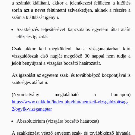
a számlát kiállítani, akkor a jelentkezési felületen a kitöltés
során azt a nevet feltüntetni szíveskedjen, akinek a részére a
számla kiállítását igényli.
Szakképzés teljesítésével kapcsolatos egyetem által aláírt
előzetes igazolás.
Csak akkor kell megküldeni, ha a vizsganaptárban kiírt
vizsgaidőszak első napját megelőző 30 nappal nem tudja a
jelölt benyújtani a vizsgára bocsátó határozatát.
Az igazolást az egyetem szak- és továbbképző központjával is
szükséges aláíratni.
(Nyomtatvány megtalálható a honlapon)
https://www.enkk.hu/index.php/hun/nemzeti-vizsgabizottsag-
2/ogyfk-vizsganaptar
Abszolutórium (vizsgára bocsátó határozat)
A szakképzést végző egyetem szak- és továbbképző hivatala