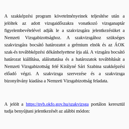
A szakképzési program követelményeinek teljesítése után a
jelöltek az adott vizsgaidőszakra vonatkozó vizsganaptár
figyelembevételével adják le a szakvizsgára jelentkezésüket a
Nemzeti Vizsgabizottsághoz. A szakvizsgához szükséges
szakvizsgára bocsátó határozatot a grémium elnök és az ÁOK
szak-és továbbképzési dékánhelyettese írja alá. A vizsgára bocsátó
határozat kiállítása, aláírattatása és a határozatok továbbítását a
Nemzeti Vizsgabizottság felé Királyné Sári Szabina szakképzési
előadó végzi. A szakvizsga szervezése és a szakvizsga
bizonyítvány kiadása a Nemzeti Vizsgabizottság feladata.
A jelölt a
https://nvb.okfo.gov.hu/szakvizsga
portálon keresztül
tudja benyújtani jelentkezését az alábbi módon: