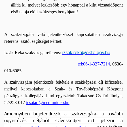
állítja ki, melyet legkésőbb egy hónappal a kiírt vizsgaidőpont
első napja előtt szükséges benyújtani!
A szakvizsgára való jelentkezéssel kapcsolatban szakvizsga
referens, akitől segítséget kérhet:
izsak.reka@okfo.gov.hu
Izsák Réka szakvizsga referens:
tel:06-1-327-7214
, 0630-
010-6085
A szakvizsgára jelentkezés feltétele a szakképzési díj kifizetése,
mellyel kapcsolatban a Szak- és Továbbképzési Központ
pénzügyes kollégájával tud egyeztetni: Takácsné Csatári Ibolya,
52/258-017
icsatari@med.unideb.hu
Amennyiben bejelentkezik a szakvizsgára- a további
ügyintézés céljából szíveskedjen ezt jelezni a