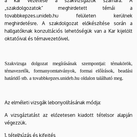
a kar vezetése a szakvizsgázók számára. A
„szakdolgozatok” meghirdetett témái a
tovabbkepzes.unideb.hu felületen kerülnek
meghirdetésre. A szakdolgozat előkészítése során a
hallgatóknak konzultációs lehetőségük van a Kar kijelölt
oktatóival és témavezetőivel.
Szakvizsga dolgozat megírásának szempontjai: témakörök,
témavezetők, formanyomtatványok, formai előírások, beadási
határidő stb. a tovabbkepzes.unideb.hu oldalon található meg.
Az elméleti vizsgák lebonyolításának módja:
A vizsgáztatást az előzetesen kiadott tételsor alapján
végezzük.
1. tételhúzás és kifejtés