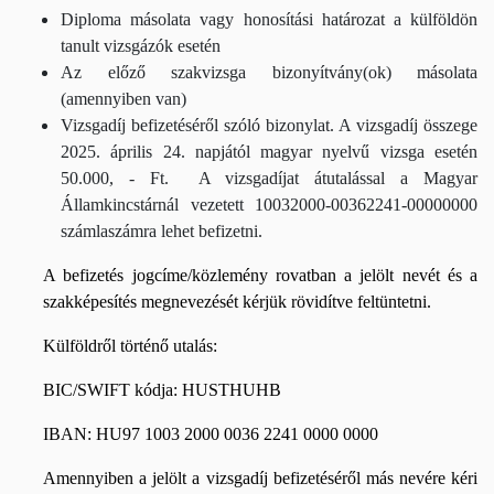
Diploma másolata vagy honosítási határozat a külföldön
tanult vizsgázók esetén
Az előző szakvizsga bizonyítvány(ok) másolata
(amennyiben van)
Vizsgadíj befizetéséről szóló bizonylat. A vizsgadíj összege
2025. április 24. napjától magyar nyelvű vizsga esetén
50.000, - Ft.
A vizsgadíjat átutalással a Magyar
Államkincstárnál vezetett 10032000-00362241-00000000
számlaszámra lehet befizetni.
A befizetés jogcíme/közlemény rovatban a jelölt nevét és a
szakképesítés megnevezését kérjük rövidítve feltüntetni.
Külföldről történő utalás:
BIC/SWIFT kódja: HUSTHUHB
IBAN: HU97 1003 2000 0036 2241 0000 0000
Amennyiben a jelölt a vizsgadíj befizetéséről más nevére kéri