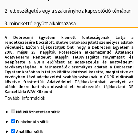
2. elbeszélgetés egy a szakirányhoz kapcsolódó témában
3. mindkettő együtt alkalmazása
A Debreceni Egyetem kiemelt fontosságúnak tartja a
rendelkezésére bocsátott, illetve birtokába jutott személyes adatok
Szóbeli szakvizsga tételsorok elérhetőek az alábbi
védelmét. Ezúton tájékoztatjuk Önt, hogy a Debreceni Egyetem a
2018. május 25. napjától kötelezően alkalmazandó Általános
szakirányokból:
Adatvédelmi Rendelet alapján felülvizsgálta folyamatait és
beépítette a GDPR előírásait az adatkezelési és adatvédelmi
tevékenységébe. A felhasználók személyes adatait a Debreceni
Egyetem korábban is teljes körültekintéssel kezelte, megfelelve az
érvényben lévő adatkezelési szabályozásoknak. A GDPR előírásait
· Kórházi-klinikai szakgyógyszerészet szakképesítés
követve frissítettük Adatvédelmi Tájékoztatónkat, amelyet az
alábbi linkre kattintva olvashat el:
Adatkezelési tájékoztató.
DE
Kancellária WAV Központ
· Gyógyszertár üzemeltetés, vezetés
További információk
· Gyógyszerészi gondozás és Farmakológia
Nélkülözhetetlen sütik
Funkcionális sütik
Legutóbbi frissítés:
2025. 04. 30. 10:43
Analitikai sütik