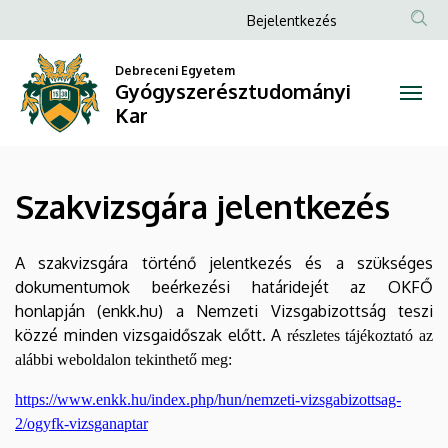
Szakvizsgára
Ugrás
Anonim
Bejelentkezés
a
Felhasználói
jelentkezés
tartalomra
Debreceni Egyetem
fiók
Gyógyszerésztudományi
|
menüje
Kar
Gyógyszerésztudományi
Kar
Szakvizsgára jelentkezés
A szakvizsgára történő jelentkezés és a szükséges
dokumentumok beérkezési határidejét az OKFŐ
honlapján (enkk.hu) a Nemzeti Vizsgabizottság teszi
közzé minden vizsgaidőszak előtt. A
részletes tájékoztató az
alábbi weboldalon tekinthető meg:
https://www.enkk.hu/index.php/hun/nemzeti-vizsgabizottsag-
2/ogyfk-vizsganaptar