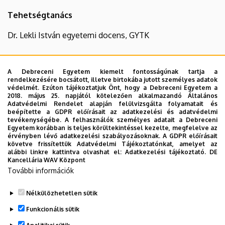
Tehetségtanács
Dr. Lekli István egyetemi docens, GYTK
A Debreceni Egyetem kiemelt fontosságúnak tartja a
A Debreceni Egyetem Rektori Tanácsának szavazati
rendelkezésére bocsátott, illetve birtokába jutott személyes adatok
jogú tagja:
védelmét. Ezúton tájékoztatjuk Önt, hogy a Debreceni Egyetem a
2018. május 25. napjától kötelezően alkalmazandó Általános
Adatvédelmi Rendelet alapján felülvizsgálta folyamatait és
Dr. Vecsernyés Miklós egyetemi tanár dékán,
beépítette a GDPR előírásait az adatkezelési és adatvédelmi
Gyógyszerésztudományi Kar
tevékenységébe. A felhasználók személyes adatait a Debreceni
Egyetem korábban is teljes körültekintéssel kezelte, megfelelve az
érvényben lévő adatkezelési szabályozásoknak. A GDPR előírásait
követve frissítettük Adatvédelmi Tájékoztatónkat, amelyet az
alábbi linkre kattintva olvashat el:
Adatkezelési tájékoztató.
DE
A Debreceni Egyetem Szenátusának szavazati jogú
Kancellária WAV Központ
További információk
tagja:
Dr. Vecsernyés Miklós egyetemi tanár, dékán,
Nélkülözhetetlen sütik
Gyógyszerésztudományi Kar
Funkcionális sütik
Legutóbbi frissítés:
2022. 08. 08. 15:17