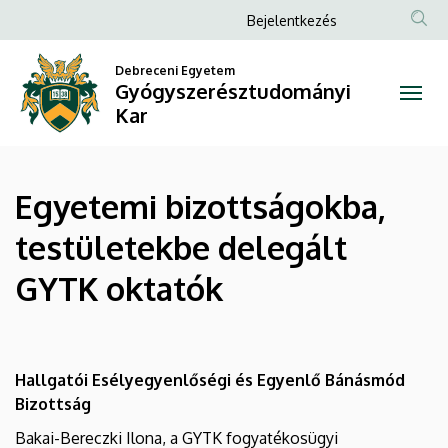
Egyetemi
Ugrás
Anonim
Bejelentkezés
a
Felhasználói
bizottságokba,
tartalomra
Debreceni Egyetem
fiók
Gyógyszerésztudományi
testületekbe
menüje
Kar
delegált
GYTK
Egyetemi bizottságokba,
oktatók
testületekbe delegált
|
GYTK oktatók
Gyógyszerésztudományi
Kar
Hallgatói Esélyegyenlőségi és Egyenlő Bánásmód
Bizottság
Bakai-Bereczki Ilona, a GYTK fogyatékosügyi