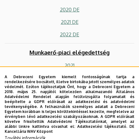
2020 DE
2021 DE
2022 DE
Munkaerő-piaci elégedettség
2021
A Debreceni Egyetem kiemelt fontosságúnak tartja a
2022
rendelkezésére bocsátott, illetve birtokába jutott személyes adatok
védelmét. Ezúton tájékoztatjuk Önt, hogy a Debreceni Egyetem a
2018. május 25. napjától kötelezően alkalmazandó Általános
Munkatársi elégedettség
Adatvédelmi Rendelet alapján felülvizsgálta folyamatait és
beépítette a GDPR előírásait az adatkezelési és adatvédelmi
tevékenységébe. A felhasználók személyes adatait a Debreceni
2021
Egyetem korábban is teljes körültekintéssel kezelte, megfelelve az
érvényben lévő adatkezelési szabályozásoknak. A GDPR előírásait
2022
követve frissítettük Adatvédelmi Tájékoztatónkat, amelyet az
alábbi linkre kattintva olvashat el:
Adatkezelési tájékoztató.
DE
Kancellária WAV Központ
További információk