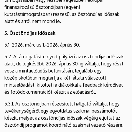
finanszírozású ösztöndíjban (egyéni
kutatástámogatásban) részesül az ösztöndíjas időszak
alatt és arról nem mond le.
5. Ösztöndíjas időszak
5.1. 2026. március 1.-2026. április 30.
5.2. A támogatást elnyert pályázó az ösztöndíjas időszak
alatt, de legkésőbb 2026. április 30-ig vállalja, hogy részt
vesz a mintaelőadás betanításán, legalább egy
középiskolában megtartja a két, általa választott
mintaelőadást, kitölteti a diákokkal a feedback kérdőívet
és fotódokumentációt készít az előadásról.
5.3.1. Az ösztöndíjban részesített hallgató vállalja, hogy
tevékenységéről egy egyoldalas szakmai beszámolót
készít, melyet az ösztöndíjas időszak végéig eljuttat az
ösztöndíj programot koordináló szakmai vezető részére.