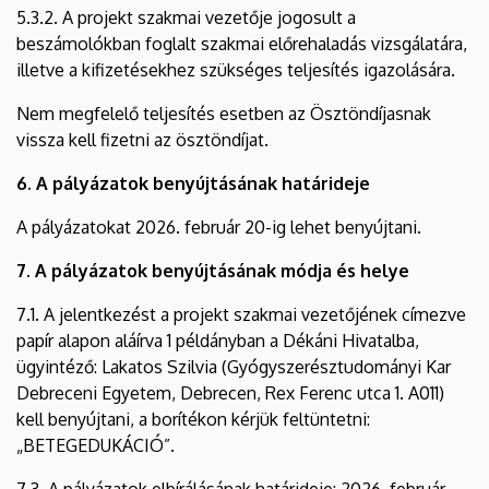
5.3.2. A projekt szakmai vezetője jogosult a
beszámolókban foglalt szakmai előrehaladás vizsgálatára,
illetve a kifizetésekhez szükséges teljesítés igazolására.
Nem megfelelő teljesítés esetben az Ösztöndíjasnak
vissza kell fizetni az ösztöndíjat.
6. A pályázatok benyújtásának határideje
A pályázatokat 2026. február 20-ig lehet benyújtani.
7. A pályázatok benyújtásának módja és helye
7.1. A jelentkezést a projekt szakmai vezetőjének címezve
papír alapon aláírva 1 példányban a Dékáni Hivatalba,
ügyintéző: Lakatos Szilvia (Gyógyszerésztudományi Kar
Debreceni Egyetem, Debrecen, Rex Ferenc utca 1. A011)
kell benyújtani, a borítékon kérjük feltüntetni:
„BETEGEDUKÁCIÓ”.
7.3. A pályázatok elbírálásának határideje: 2026. február