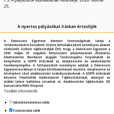
25.
A nyertes pályázókat írásban értesítjük
A Debreceni Egyetem kiemelt fontosságúnak tartja a
rendelkezésére bocsátott, illetve birtokába jutott személyes adatok
Jelentkezéshez letölthető:
védelmét. Ezúton tájékoztatjuk Önt, hogy a Debreceni Egyetem a
2018. május 25. napjától kötelezően alkalmazandó Általános
PÁLYÁZATI KIÍRÁS
Adatvédelmi Rendelet alapján felülvizsgálta folyamatait és
beépítette a GDPR előírásait az adatkezelési és adatvédelmi
tevékenységébe. A felhasználók személyes adatait a Debreceni
ADATLAP
Egyetem korábban is teljes körültekintéssel kezelte, megfelelve az
érvényben lévő adatkezelési szabályozásoknak. A GDPR előírásait
FEEDBACK
követve frissítettük Adatvédelmi Tájékoztatónkat, amelyet az
alábbi linkre kattintva olvashat el:
Adatkezelési tájékoztató.
DE
Kancellária WAV Központ
JELENLÉTI ÍV
További információk
SZAKMAI BESZÁMOLÓ
Nélkülözhetetlen sütik
TELJESÍTÉS IGAZOLÁS
Funkcionális sütik