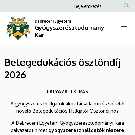
Betegedukációs
Ugrás
Anonim
Bejelentkezés
a
Felhasználói
ösztöndíj
tartalomra
Debreceni Egyetem
fiók
Gyógyszerésztudományi
2026
menüje
Kar
|
Gyógyszerésztudományi
Betegedukációs ösztöndíj
Kar
2026
PÁLYÁZATI KIÍRÁS
A gyógyszerészhallgatók aktív társadalmi részvételét
növelő Betegedukációs Hallgatói Ösztöndíjhoz
A Debreceni Egyetem Gyógyszerésztudományi Kara
pályázatot hirdet
gyógyszerészhallgatók részére