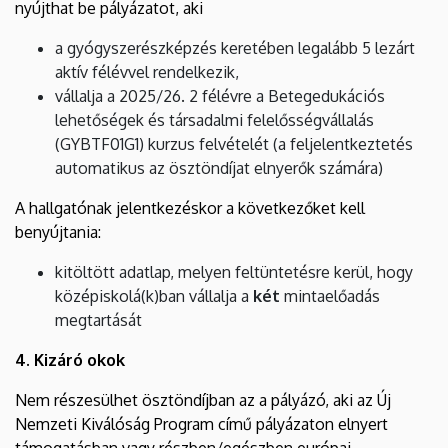
nyújthat be pályázatot, aki
a gyógyszerészképzés keretében legalább 5 lezárt
aktív félévvel rendelkezik,
vállalja a 2025/26. 2 félévre a Betegedukációs
lehetőségek és társadalmi felelősségvállalás
(GYBTF01G1) kurzus felvételét (a feljelentkeztetés
automatikus az ösztöndíjat elnyerők számára)
A hallgatónak jelentkezéskor a következőket kell
benyújtania:
kitöltött adatlap, melyen feltüntetésre kerül, hogy
középiskolá(k)ban vállalja a
két
mintaelőadás
megtartását
4. Kizáró okok
Nem részesülhet ösztöndíjban az a pályázó, aki az Új
Nemzeti Kiválóság Program című pályázaton elnyert
támogatásban vagy részben/egészben európai