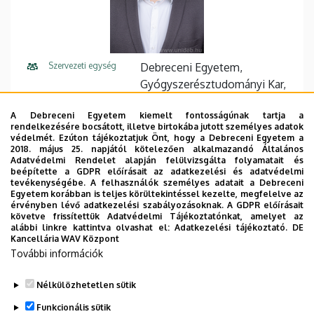
Szervezeti egység
Debreceni Egyetem,
Gyógyszerésztudományi Kar,
Gyógyszertechnológiai
A Debreceni Egyetem kiemelt fontosságúnak tartja a
Tanszék
rendelkezésére bocsátott, illetve birtokába jutott személyes adatok
védelmét. Ezúton tájékoztatjuk Önt, hogy a Debreceni Egyetem a
Központi telefonszám
+36 52 512 900
58442
2018. május 25. napjától kötelezően alkalmazandó Általános
Adatvédelmi Rendelet alapján felülvizsgálta folyamatait és
beépítette a GDPR előírásait az adatkezelési és adatvédelmi
E-mail cím
nemes.daniel@pharm.unideb.
tevékenységébe. A felhasználók személyes adatait a Debreceni
hu
Egyetem korábban is teljes körültekintéssel kezelte, megfelelve az
érvényben lévő adatkezelési szabályozásoknak. A GDPR előírásait
követve frissítettük Adatvédelmi Tájékoztatónkat, amelyet az
Cím
4002 Debrecen Rex Ferenc
alábbi linkre kattintva olvashat el:
Adatkezelési tájékoztató.
DE
utca 1.
Kancellária WAV Központ
További információk
Emelet, ajtó
3. emelet, A319
Nélkülözhetetlen sütik
Weboldal
Szervezeti weboldal
Funkcionális sütik