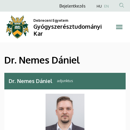
Dr.
Ugrás
Anonim
Bejelentkezés
HU
EN
a
Felhasználói
Nemes
tartalomra
Debreceni Egyetem
fiók
Gyógyszerésztudományi
Dániel
menüje
Kar
|
Gyógyszerésztudományi
Dr. Nemes Dániel
Kar
Dr. Nemes Dániel
adjunktus