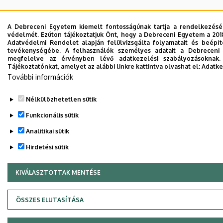
A Debreceni Egyetem kiemelt fontosságúnak tartja a rendelkezésére
védelmét. Ezúton tájékoztatjuk Önt, hogy a Debreceni Egyetem a 201
Adatvédelmi Rendelet alapján felülvizsgálta folyamatait és beépít
tevékenységébe. A felhasználók személyes adatait a Debreceni E
megfelelve az érvényben lévő adatkezelési szabályozásoknak. 
Tájékoztatónkat, amelyet az alábbi linkre kattintva olvashat el:
Adatke
További információk
Nélkülözhetetlen sütik
Funkcionális sütik
Analitikai sütik
Hirdetési sütik
KIVÁLASZTOTTAK MENTÉSE
WITHDRAW CONSENT
ÖSSZES ELUTASÍTÁSA