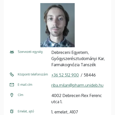
Szervezeti egység
Debreceni Egyetem,
Gyógyszerésztudományi Kar,
Farmakognózia Tanszék
Központi telefonszám
+36 52 512 900
58446
E-mail cím
riba.milan@pharm.unideb.hu
Cím
4002 Debrecen Rex Ferenc
utca 1.
Emelet, ajtó
1. emelet, A107