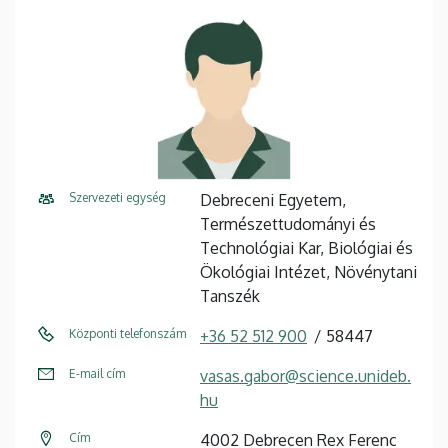
Szervezeti egység
Debreceni Egyetem,
Természettudományi és
Technológiai Kar, Biológiai és
Ökológiai Intézet, Növénytani
Tanszék
Központi telefonszám
+36 52 512 900
58447
E-mail cím
vasas.gabor@science.unideb.
hu
Cím
4002 Debrecen Rex Ferenc