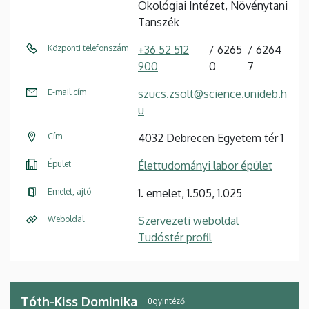
Ökológiai Intézet, Növénytani
Tanszék
Központi telefonszám
+36 52 512
6265
6264
900
0
7
E-mail cím
szucs.zsolt@science.unideb.h
u
Cím
4032 Debrecen Egyetem tér 1
Épület
Élettudományi labor épület
Emelet, ajtó
1. emelet, 1.505, 1.025
Weboldal
Szervezeti weboldal
Tudóstér profil
Tóth-Kiss Dominika
ügyintéző