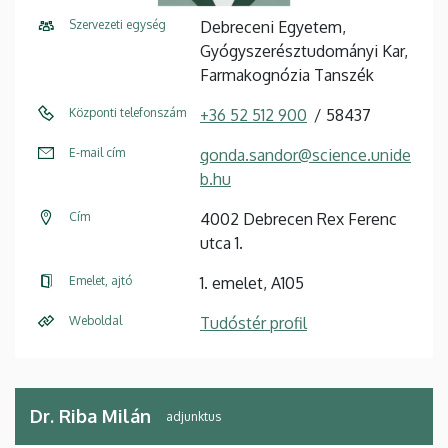
Szervezeti egység
Debreceni Egyetem,
Gyógyszerésztudományi Kar,
Farmakognózia Tanszék
Központi telefonszám
+36 52 512 900
58437
E-mail cím
gonda.sandor@science.unide
b.hu
Cím
4002 Debrecen Rex Ferenc
utca 1.
Emelet, ajtó
1. emelet, A105
Weboldal
Tudóstér profil
Dr. Riba Milán
adjunktus