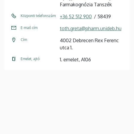
Farmakognózia Tanszék
Központi telefonszám
+36 52 512 900
58439
E-mail cím
toth.greta@pharm.unideb.hu
Cím
4002 Debrecen Rex Ferenc
utca 1.
Emelet, ajtó
1. emelet, A106