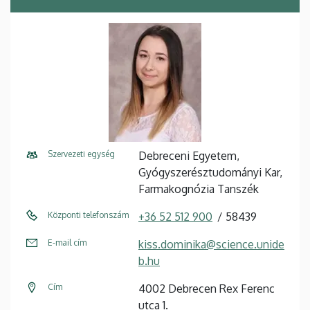
Szervezeti egység
Debreceni Egyetem,
Gyógyszerésztudományi Kar,
Farmakognózia Tanszék
Központi telefonszám
+36 52 512 900
58439
E-mail cím
kiss.dominika@science.unide
b.hu
Cím
4002 Debrecen Rex Ferenc
utca 1.