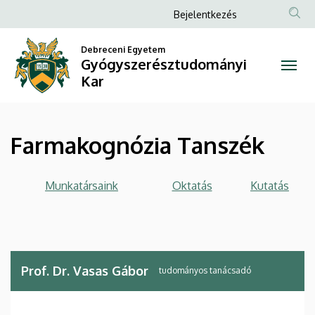
Farmakognózia
Ugrás
Anonim
Bejelentkezés
a
Felhasználói
Tanszék
tartalomra
Debreceni Egyetem
fiók
Gyógyszerésztudományi
|
menüje
Kar
Gyógyszerésztudományi
Kar
Farmakognózia Tanszék
Munkatársaink
Oktatás
Kutatás
Prof. Dr. Vasas Gábor
tudományos tanácsadó