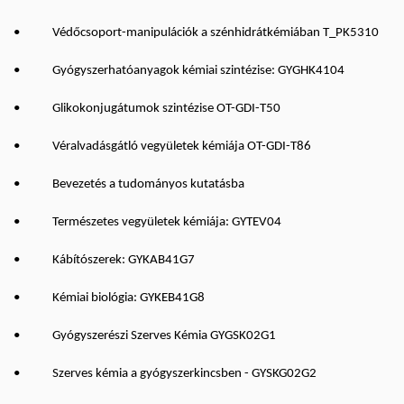
• Védőcsoport-manipulációk a szénhidrátkémiában T_PK5310
• Gyógyszerhatóanyagok kémiai szintézise: GYGHK4104
• Glikokonjugátumok szintézise OT-GDI-T50
• Véralvadásgátló vegyületek kémiája OT-GDI-T86
• Bevezetés a tudományos kutatásba
• Természetes vegyületek kémiája: GYTEV04
• Kábítószerek: GYKAB41G7
• Kémiai biológia: GYKEB41G8
• Gyógyszerészi Szerves Kémia GYGSK02G1
• Szerves kémia a gyógyszerkincsben - GYSKG02G2