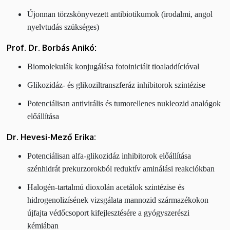
Újonnan törzskönyvezett antibiotikumok (irodalmi, angol
nyelvtudás szükséges)
Prof. Dr. Borbás Anikó:
Biomolekulák konjugálása fotoiniciált tioaladdícióval
Glikozidáz- és glikoziltranszferáz inhibitorok szintézise
Potenciálisan antivirális és tumorellenes nukleozid analógok
előállítása
Dr. Hevesi-Mező Erika:
Potenciálisan alfa-glikozidáz inhibitorok előállítása
szénhidrát prekurzorokból reduktív aminálási reakciókban
Halogén-tartalmú dioxolán acetálok szintézise és
hidrogenolizísének vizsgálata mannozid származékokon
újfajta védőcsoport kifejlesztésére a gyógyszerészi
kémiában