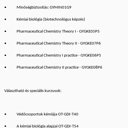
• Minőségbiztosítás: GYMIN01G9
• Kémiai biológia (biotechnológus képzés)
• Pharmaceutical Chemistry Theory I - GYGKE05P5
• Pharmaceutical Chemistry Theory II - GYGKE07P6
• Pharmaceutical Chemistry I practice - GYGKE06P5
• Pharmaceutical Chemistry II practice - GYGKE08P6
Választható és speciális kurzusok:
• Védőcsoportok kémiája OT-GDI-T40
• A kémiai biológia alapjai OT-GDI-T54