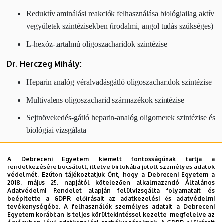
Reduktív aminálási reakciók felhasználása biológiailag aktív
vegyületek szintézisekben (irodalmi, angol tudás szükséges)
L-hexóz-tartalmú oligoszacharidok szintézise
Dr. Herczeg Mihály:
Heparin analóg véralvadásgátló oligoszacharidok szintézise
Multivalens oligoszacharid származékok szintézise
Sejtnövekedés-gátló heparin-analóg oligomerek szintézise és
biológiai vizsgálata
Szénhidrát alapú, pozitív töltésű gomba és baktérium ellenes
A Debreceni Egyetem kiemelt fontosságúnak tartja a
vegyületek szintézise és szerkezetmeghatározása
rendelkezésére bocsátott, illetve birtokába jutott személyes adatok
védelmét. Ezúton tájékoztatjuk Önt, hogy a Debreceni Egyetem a
Dr. Kelemen Viktor:
2018. május 25. napjától kötelezően alkalmazandó Általános
Adatvédelmi Rendelet alapján felülvizsgálta folyamatait és
Potenciálisan tartósító hatású szorbinsavszármazékok
beépítette a GDPR előírásait az adatkezelési és adatvédelmi
tevékenységébe. A felhasználók személyes adatait a Debreceni
előállítása
Egyetem korábban is teljes körültekintéssel kezelte, megfelelve az