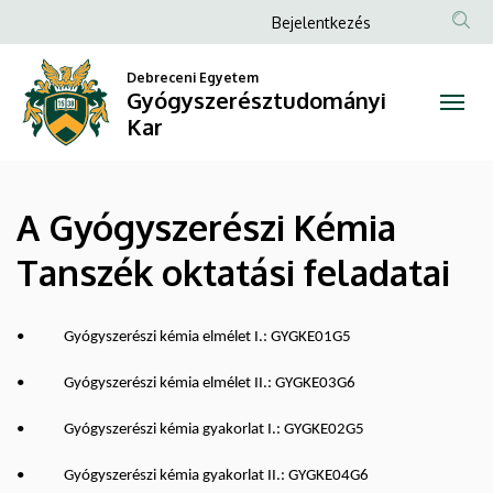
A
Ugrás
Anonim
Bejelentkezés
a
Felhasználói
Gyógyszerészi
tartalomra
Debreceni Egyetem
fiók
Gyógyszerésztudományi
Kémia
menüje
Kar
Tanszék
oktatási
A Gyógyszerészi Kémia
feladatai
Tanszék oktatási feladatai
|
Gyógyszerésztudományi
• Gyógyszerészi kémia elmélet I.: GYGKE01G5
Kar
• Gyógyszerészi kémia elmélet II.: GYGKE03G6
• Gyógyszerészi kémia gyakorlat I.: GYGKE02G5
• Gyógyszerészi kémia gyakorlat II.: GYGKE04G6