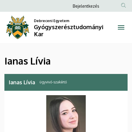
Ianas
Ugrás
Anonim
Bejelentkezés
a
Felhasználói
Lívia
tartalomra
Debreceni Egyetem
fiók
Gyógyszerésztudományi
|
menüje
Kar
Gyógyszerésztudományi
Kar
Ianas Lívia
Ianas Lívia
ügyvivő-szakértő