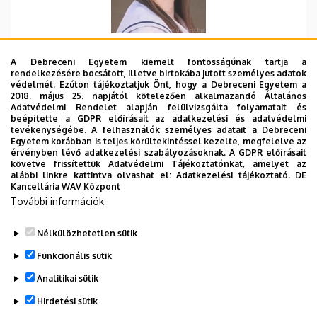
Szervezeti egység
Debreceni Egyetem,
A Debreceni Egyetem kiemelt fontosságúnak tartja a
Gyógyszerésztudományi Kar,
rendelkezésére bocsátott, illetve birtokába jutott személyes adatok
GYTK Dékáni Hivatal
védelmét. Ezúton tájékoztatjuk Önt, hogy a Debreceni Egyetem a
2018. május 25. napjától kötelezően alkalmazandó Általános
Adatvédelmi Rendelet alapján felülvizsgálta folyamatait és
Központi telefonszám
+36 52 512 900
58438
beépítette a GDPR előírásait az adatkezelési és adatvédelmi
tevékenységébe. A felhasználók személyes adatait a Debreceni
E-mail cím
ianas.livia@pharm.unideb.hu
Egyetem korábban is teljes körültekintéssel kezelte, megfelelve az
érvényben lévő adatkezelési szabályozásoknak. A GDPR előírásait
követve frissítettük Adatvédelmi Tájékoztatónkat, amelyet az
Cím
4002 Debrecen Rex Ferenc
alábbi linkre kattintva olvashat el:
Adatkezelési tájékoztató.
DE
utca 1.
Kancellária WAV Központ
További információk
Emelet, ajtó
földszint, A011
Nélkülözhetetlen sütik
Weboldal
Szervezeti weboldal
Funkcionális sütik
Analitikai sütik
Hirdetési sütik