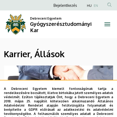
Karrier,
Ugrás
Anonim
Bejelentkezés
HU
EN
a
Felhasználói
Állások
tartalomra
Debreceni Egyetem
fiók
Gyógyszerésztudományi
|
menüje
Kar
Gyógyszerésztudományi
Kar
Karrier, Állások
A Debreceni Egyetem kiemelt fontosságúnak tartja a
rendelkezésére bocsátott, illetve birtokába jutott személyes adatok
védelmét. Ezúton tájékoztatjuk Önt, hogy a Debreceni Egyetem a
2018. május 25. napjától kötelezően alkalmazandó Általános
Patikai, Gyógyszeripari - Álláshirdetések
Adatvédelmi Rendelet alapján felülvizsgálta folyamatait és
beépítette a GDPR előírásait az adatkezelési és adatvédelmi
​Debreceni Egyetem Gyógyszerésztudományi
tevékenységébe. A felhasználók személyes adatait a Debreceni