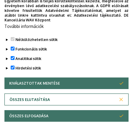
Egyetem korábban is teljes körültekintéssel kezelte, megfelelve az
Kar
érvényben lévő adatkezelési szabályozásoknak. A GDPR előírásait
követve frissítettük Adatvédelmi Tájékoztatónkat, amelyet az
​Debreceni Egyetem - Álláshirdetések
alábbi linkre kattintva olvashat el:
Adatkezelési tájékoztató.
DE
Kancellária WAV Központ
​Debreceni Egyetem Klinikai Központ -
További információk
Álláshirdetések
Nélkülözhetetlen sütik
Legutóbbi frissítés:
2023. 03. 27. 13:21
Funkcionális sütik
Analitikai sütik
Hirdetési sütik
KIVÁLASZTOTTAK MENTÉSE
WITHDRAW CONSENT
ÖSSZES ELUTASÍTÁSA
Adatvédelem
Adatvédelem
ÖSSZES ELFOGADÁSA
Copyright © 2026 Unideb