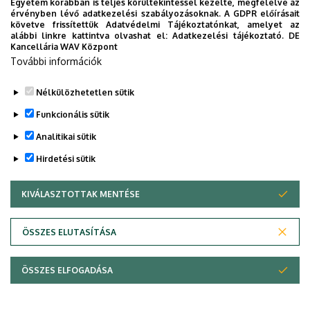
Egyetem korábban is teljes körültekintéssel kezelte, megfelelve az
érvényben lévő adatkezelési szabályozásoknak. A GDPR előírásait
követve frissítettük Adatvédelmi Tájékoztatónkat, amelyet az
alábbi linkre kattintva olvashat el:
Adatkezelési tájékoztató.
DE
Kancellária WAV Központ
További információk
Nélkülözhetetlen sütik
Funkcionális sütik
Analitikai sütik
Hirdetési sütik
KIVÁLASZTOTTAK MENTÉSE
WITHDRAW CONSENT
ÖSSZES ELUTASÍTÁSA
Adatvédelem
Adatvédelem
ÖSSZES ELFOGADÁSA
Copyright © 2026 Unideb