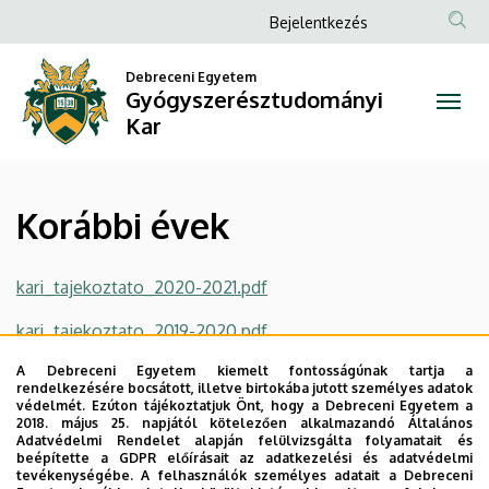
Korábbi
Ugrás
Anonim
Bejelentkezés
a
Felhasználói
évek
tartalomra
Debreceni Egyetem
fiók
Gyógyszerésztudományi
|
menüje
Kar
Gyógyszerésztudományi
Kar
Korábbi évek
kari_tajekoztato_2020-2021.pdf
kari_tajekoztato_2019-2020.pdf
A Debreceni Egyetem kiemelt fontosságúnak tartja a
kari_tajekoztato_2018-2019.pdf
rendelkezésére bocsátott, illetve birtokába jutott személyes adatok
védelmét. Ezúton tájékoztatjuk Önt, hogy a Debreceni Egyetem a
kari_tajekoztato_2017-2018.pdf
2018. május 25. napjától kötelezően alkalmazandó Általános
Adatvédelmi Rendelet alapján felülvizsgálta folyamatait és
beépítette a GDPR előírásait az adatkezelési és adatvédelmi
Legutóbbi frissítés:
2022. 08. 08. 14:44
tevékenységébe. A felhasználók személyes adatait a Debreceni