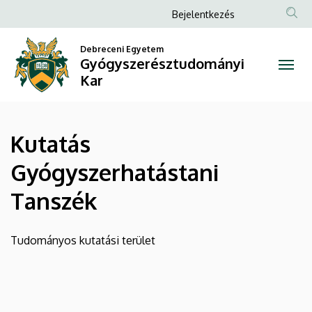
Kutatás
Ugrás
Anonim
Bejelentkezés
a
Felhasználói
Gyógyszerhatástani
tartalomra
Debreceni Egyetem
fiók
Gyógyszerésztudományi
Tanszék
menüje
Kar
|
Gyógyszerésztudományi
Kutatás
Kar
Gyógyszerhatástani
Tanszék
Tudományos kutatási terület