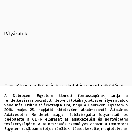
Pályázatok
Tanszék nemzetközi és hazai kutatási együttműködései
A Debreceni Egyetem kiemelt fontosságúnak tartja a
rendelkezésére bocsátott, illetve birtokába jutott személyes adatok
védelmét. Ezúton tájékoztatjuk Önt, hogy a Debreceni Egyetem a
2018. május 25. napjától kötelezően alkalmazandó Általános
Adatvédelmi Rendelet alapján felülvizsgálta folyamatait és
beépítette a GDPR előírásait az adatkezelési és adatvédelmi
tevékenységébe. A felhasználók személyes adatait a Debreceni
Egyetem korábban is teljes körültekintéssel kezelte, megfelelve az