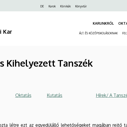
Felső
DE
Karok
Klinikák
Könyvtár
navigáció
KARUNKRÓL
OKT
 Kar
ÁLT. ÉS KÖZÉPISKOLÁSOKNAK
FE
s Kihelyezett Tanszék
Oktatás
Kutatás
Hírek/ A Tansz
ta létre ezt az egyedülálló lehetőségeket magában rejtő 