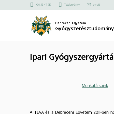
Ipari
Ugrás
Felső
+36 52 411 717
Telefonkönyv
e-mail
a
kapcsolat
Gyógyszergyártás
tartalomra
menü
Kihelyezett
Debreceni Egyetem
Gyógyszerésztudományi
Tanszék
|
Ipari Gyógyszergyártá
Gyógyszerésztudományi
Kar
Munkatársaink
A TEVA és a Debreceni Egyetem 2011-ben hoz