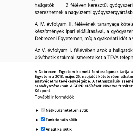
hallgatók 2 féléven keresztül gyógyszeripar
szerezhetnek a nagyüzemi gyógyszergyártásba
A IV. évfolyam II. félévének tananyaga kötele
készítmények ipari előállításával, a gyógysz
Debreceni Egyetemen, míg a gyakorlati időt a v
Az V. évfolyam I. félévében azok a hallgatók,
bővíthetik szakmai ismereteiket a TEVA telep
Legutóbbi frissítés:
2025. 03. 11. 13:35
A Debreceni Egyetem kiemelt fontosságúnak tartja a
Egyetem a 2018. május 25. napjától kötelezően alkalm
adatvédelmi tevékenységébe. A felhasználók személ
szabályozásoknak. A GDPR előírásait követve frissítet
Központ
További információk
Nélkülözhetetlen sütik
Funkcionális sütik
Analitikai sütik