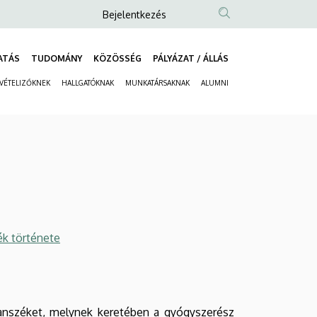
Anonim
Bejelentkezés
Felhasználói
fiók
ATÁS
TUDOMÁNY
KÖZÖSSÉG
PÁLYÁZAT / ÁLLÁS
Fő
menüje
LVÉTELIZŐKNEK
HALLGATÓKNAK
MUNKATÁRSAKNAK
ALUMNI
navigáció
Másodlagos
navigáció
ék története
tanszéket, melynek keretében a gyógyszerész