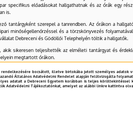
 specifikus előadásokat hallgathatnak és az órák egy részét
n is.
ző tantárgyként szerepel a tanrendben. Az órákon a hallgatók
eripari minőségellenőrzéssel és a törzskönyvezés folyamatáv
állalat Debreceni és Gödöllői Telephelyén töltik a hallgatók.
 akik sikeresen teljesítették az elméleti tantárgyat és érdek
helyein megtartott órákon.
 rendelkezésére bocsátott, illetve birtokába jutott személyes adatok v
azandó Általános Adatvédelmi Rendelet alapján felülvizsgálta folyamata
yes adatait a Debreceni Egyetem korábban is teljes körültekintéssel 
tük Adatvédelmi Tájékoztatónkat, amelyet az alábbi linkre kattintva olv