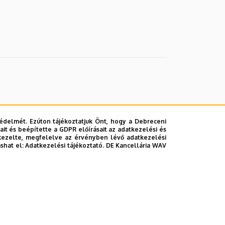
édelmét. Ezúton tájékoztatjuk Önt, hogy a Debreceni
it és beépítette a GDPR előírásait az adatkezelési és
kezelte, megfelelve az érvényben lévő adatkezelési
ashat el:
Adatkezelési tájékoztató.
DE Kancellária WAV