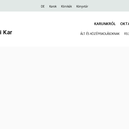
Felső
DE
Karok
Klinikák
Könyvtár
navigáció
KARUNKRÓL
OKT
 Kar
ÁLT. ÉS KÖZÉPISKOLÁSOKNAK
FE