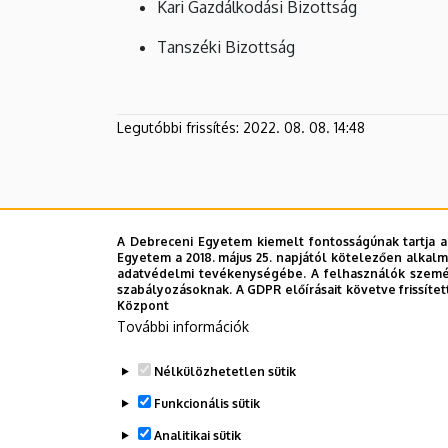
Kari Gazdálkodási Bizottság
Tanszéki Bizottság
Legutóbbi frissítés:
2022. 08. 08. 14:48
A Debreceni Egyetem kiemelt fontosságúnak tartja a
Egyetem a 2018. május 25. napjától kötelezően alkalm
adatvédelmi tevékenységébe. A felhasználók személ
szabályozásoknak. A GDPR előírásait követve frissítet
Központ
További információk
Nélkülözhetetlen sütik
Funkcionális sütik
Analitikai sütik