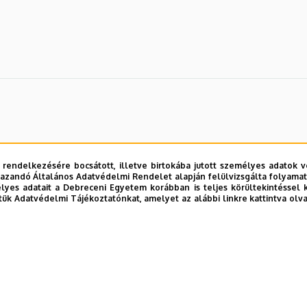
 rendelkezésére bocsátott, illetve birtokába jutott személyes adatok v
azandó Általános Adatvédelmi Rendelet alapján felülvizsgálta folyamata
yes adatait a Debreceni Egyetem korábban is teljes körültekintéssel 
tük Adatvédelmi Tájékoztatónkat, amelyet az alábbi linkre kattintva olv