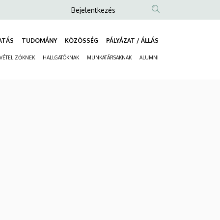
Anonim
Bejelentkezés
Felhasználói
fiók
ATÁS
TUDOMÁNY
KÖZÖSSÉG
PÁLYÁZAT / ÁLLÁS
Fő
menüje
LVÉTELIZŐKNEK
HALLGATÓKNAK
MUNKATÁRSAKNAK
ALUMNI
navigáció
Másodlagos
navigáció