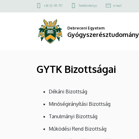
GYTK
Ugrás
Felső
+36 52 411 717
Telefonkönyv
e-mail
a
kapcsolat
Bizottságai
tartalomra
menü
|
Debreceni Egyetem
Gyógyszerésztudományi
Gyógyszerésztudományi
Kar
GYTK Bizottságai
Dékáni Bizottság
Minőségirányítási Bizottság
Tanulmányi Bizottság
Működési Rend Bizottság