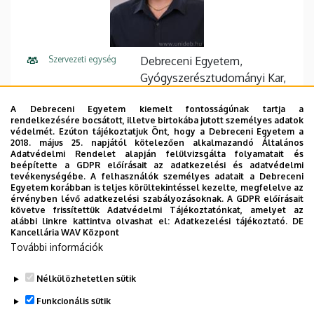
Szervezeti egység
Debreceni Egyetem,
Gyógyszerésztudományi Kar,
Gyógyszerhatástani Tanszék
A Debreceni Egyetem kiemelt fontosságúnak tartja a
rendelkezésére bocsátott, illetve birtokába jutott személyes adatok
Központi telefonszám
+36 52 512 900
58410
védelmét. Ezúton tájékoztatjuk Önt, hogy a Debreceni Egyetem a
2018. május 25. napjától kötelezően alkalmazandó Általános
E-mail cím
lekli.istvan@pharm.unideb.hu
Adatvédelmi Rendelet alapján felülvizsgálta folyamatait és
beépítette a GDPR előírásait az adatkezelési és adatvédelmi
tevékenységébe. A felhasználók személyes adatait a Debreceni
Cím
4002 Debrecen Rex Ferenc
Egyetem korábban is teljes körültekintéssel kezelte, megfelelve az
utca 1.
érvényben lévő adatkezelési szabályozásoknak. A GDPR előírásait
követve frissítettük Adatvédelmi Tájékoztatónkat, amelyet az
alábbi linkre kattintva olvashat el:
Adatkezelési tájékoztató.
DE
Emelet, ajtó
2. emelet, A210 (dolgozó
Kancellária WAV Központ
szoba)
További információk
Weboldal
Szervezeti weboldal
Nélkülözhetetlen sütik
Tudóstér profil
Funkcionális sütik