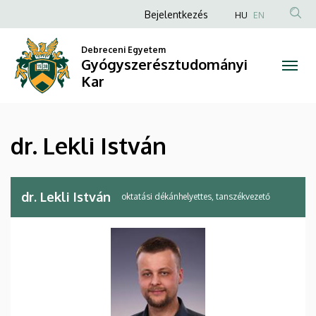
dr.
Ugrás
Anonim
Bejelentkezés
HU
EN
a
Felhasználói
Lekli
tartalomra
Debreceni Egyetem
fiók
Gyógyszerésztudományi
István
menüje
Kar
|
Gyógyszerésztudományi
dr. Lekli István
Kar
dr. Lekli István
oktatási dékánhelyettes, tanszékvezető